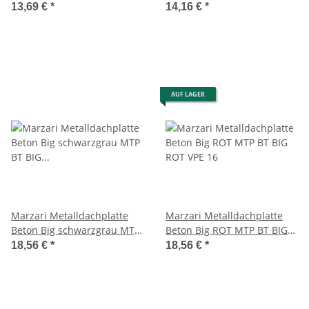
SG VPE 20
BIG VZ VPE 16
13,69 €
*
14,16 €
*
AUF LAGER
Marzari Metalldachplatte
Marzari Metalldachplatte
Beton Big schwarzgrau MTP
Beton Big ROT MTP BT BIG
BT BIG SG VPE 16
ROT VPE 16
18,56 €
*
18,56 €
*