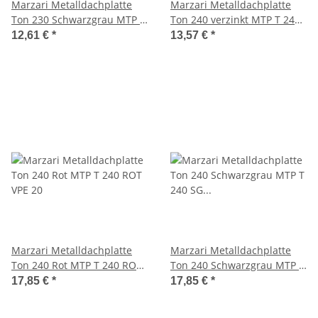
Marzari Metalldachplatte
Marzari Metalldachplatte
Ton 230 Schwarzgrau MTP T
Ton 240 verzinkt MTP T 240
230 SG VPE 20
VZ VPE 20
12,61 €
*
13,57 €
*
Marzari Metalldachplatte
Marzari Metalldachplatte
Ton 240 Rot MTP T 240 ROT
Ton 240 Schwarzgrau MTP T
VPE 20
240 SG VPE 20
17,85 €
*
17,85 €
*