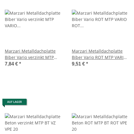
Marzari Metalldachplatte
Marzari Metalldachplatte
Biber Vario verzinkt MTP
Biber Vario ROT MTP VARIO
VARIO VZ VPE 30
ROT VPE 30
7,84 €
*
9,51 €
*
AUF LAGER