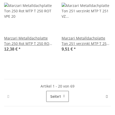
Marzari Metalldachplatte
Marzari Metalldachplatte
Ton 250 Rot MTP T 250 ROT
Ton 251 verzinkt MTP T 251
VPE 20
VZ VPE 20
12,38 €
*
9,51 €
*
Artikel 1 - 20 von 69
Seite
1