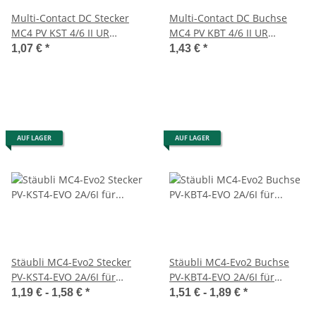
Multi-Contact DC Stecker
Multi-Contact DC Buchse
MC4 PV KST 4/6 II UR
MC4 PV KBT 4/6 II UR
32.0017P0001-UR bis 1000V
32.0016P0001-UR bis 1000V
1,07 €
*
1,43 €
*
5,9-8,8mm
5,9-8,8mm
AUF LAGER
AUF LAGER
Stäubli MC4-Evo2 Stecker
Stäubli MC4-Evo2 Buchse
PV-KST4-EVO 2A/6I für
PV-KBT4-EVO 2A/6I für
Leitungsdurchmesser 4,7 -
Leitungsdurchmesser 4,7 -
1,19 € -
1,58 €
*
1,51 € -
1,89 €
*
6,4 mm
6,4 mm