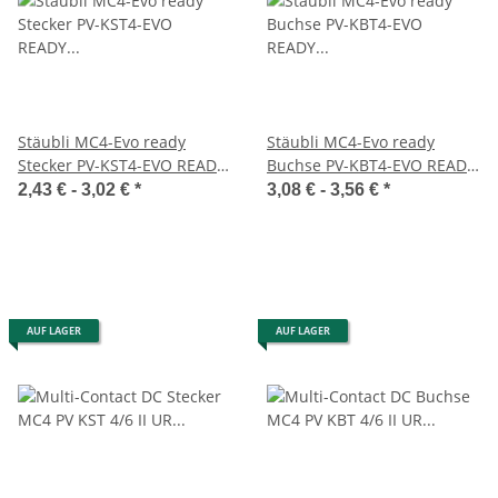
Stäubli MC4-Evo ready
Stäubli MC4-Evo ready
Stecker PV-KST4-EVO READY
Buchse PV-KBT4-EVO READY
für Leitungsdurchmesser
für Leitungsdurchmesser
2,43 € -
3,02 €
*
3,08 € -
3,56 €
*
5,4 - 7,6 mm
5,4 - 7,6 mm
AUF LAGER
AUF LAGER