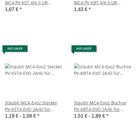
MC4 PV KST 4/6 II UR
MC4 PV KBT 4/6 II UR
32.0017P0001-UR bis 1000V
32.0016P0001-UR bis 1000V
1,07 €
*
1,43 €
*
5,9-8,8mm
5,9-8,8mm
AUF LAGER
AUF LAGER
Stäubli MC4-Evo2 Stecker
Stäubli MC4-Evo2 Buchse
PV-KST4-EVO 2A/6I für
PV-KBT4-EVO 2A/6I für
Leitungsdurchmesser 4,7 -
Leitungsdurchmesser 4,7 -
1,19 € -
1,58 €
*
1,51 € -
1,89 €
*
6,4 mm
6,4 mm