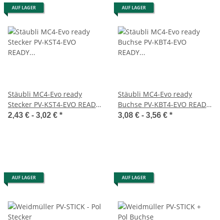
AUF LAGER
AUF LAGER
Stäubli MC4-Evo ready
Stäubli MC4-Evo ready
Stecker PV-KST4-EVO READY
Buchse PV-KBT4-EVO READY
für Leitungsdurchmesser
für Leitungsdurchmesser
2,43 € -
3,02 €
*
3,08 € -
3,56 €
*
5,4 - 7,6 mm
5,4 - 7,6 mm
AUF LAGER
AUF LAGER