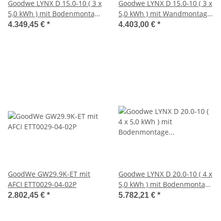
Goodwe LYNX D 15.0-10 ( 3 x
Goodwe LYNX D 15.0-10 ( 3 x
5,0 kWh ) mit Bodenmontage
5,0 kWh ) mit Wandmontage
(SIB0724-00-00P)
(ACS0022-00-00P)
4.349,45 €
*
4.403,00 €
*
GoodWe GW29.9K-ET mit
Goodwe LYNX D 20.0-10 ( 4 x
AFCI ETT0029-04-02P
5,0 kWh ) mit Bodenmontage
(SIB0724-00-00P)
2.802,45 €
*
5.782,21 €
*