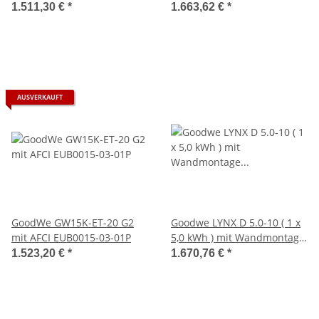
(SIB0724-00-00P)
1.511,30 €
*
1.663,62 €
*
AUSVERKAUFT
GoodWe GW15K-ET-20 G2
Goodwe LYNX D 5.0-10 ( 1 x
mit AFCI EUB0015-03-01P
5,0 kWh ) mit Wandmontage
(ACS0022-00-00P)
1.523,20 €
*
1.670,76 €
*