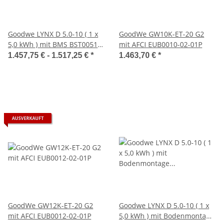
Goodwe LYNX D 5.0-10 ( 1 x
GoodWe GW10K-ET-20 G2
5,0 kWh ) mit BMS BST0051-
mit AFCI EUB0010-02-01P
08-00P
1.457,75 € -
1.517,25 €
*
1.463,70 €
*
AUSVERKAUFT
GoodWe GW12K-ET-20 G2
Goodwe LYNX D 5.0-10 ( 1 x
mit AFCI EUB0012-02-01P
5,0 kWh ) mit Bodenmontage