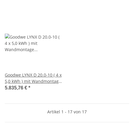
Goodwe LYNX D 20.0-10 ( 4 x
5,0 kWh ) mit Wandmontage
(ACS0022-00-00P)
5.835,76 €
*
Artikel 1 - 17 von 17