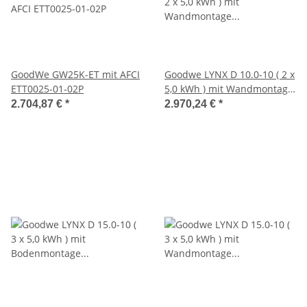
GoodWe GW25K-ET mit AFCI
Goodwe LYNX D 10.0-10 ( 2 x
ETT0025-01-02P
5,0 kWh ) mit Wandmontage
(ACS0022-00-00P)
2.704,87 €
*
2.970,24 €
*