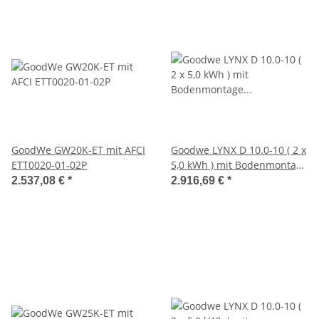
GoodWe GW20K-ET mit AFCI
Goodwe LYNX D 10.0-10 ( 2 x
ETT0020-01-02P
5,0 kWh ) mit Bodenmontage
(SIB0724-00-00P)
2.537,08 €
*
2.916,69 €
*