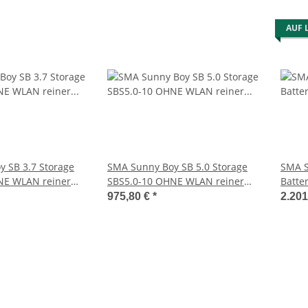
AUF 
 SB 3.7 Storage
SMA Sunny Boy SB 5.0 Storage
SMA S
NE WLAN reiner
SBS5.0-10 OHNE WLAN reiner
Batte
elrichter
Batteriewechselrichter
975,80 €
*
2.201