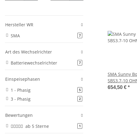
Hersteller WR
SMA
Artikel gefunden
7
Art des Wechselrichter
Batteriewechselrichter
Artikel gefunden
7
SMA Sunny Boy
Einspeisephasen
SBS3.7-10 OH
Batteriewechs
654,50 €
*
1 - Phasig
Artikel gefunden
5
3 - Phasig
Artikel gefunden
2
Bewertungen
ab 5 Sterne
Artikel gefunden
1