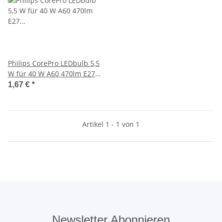
Philips CorePro LEDbulb 5,5
W für 40 W A60 470lm E27
827 EEK:A+ 57757800
1,67 €
*
Artikel 1 - 1 von 1
Newsletter Abonnieren