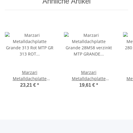
Ähnliche Artikel
Marzari
Marzari
Metalldachplatte
Metalldachplatte
Met
Grande 313 Rot MTP GR
Grande 28M58 verzinkt
280
23,21 €
*
19,61 €
*
313 ROT VPE 15
MTP GRANDE 28M58 VZ
VPE 15