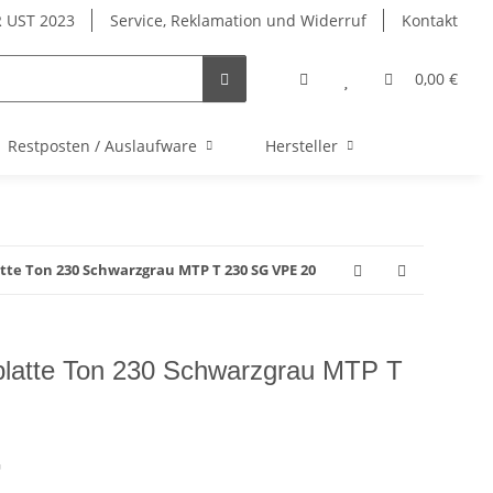
 UST 2023
Service, Reklamation und Widerruf
Kontakt
0,00 €
Restposten / Auslaufware
Hersteller
tte Ton 230 Schwarzgrau MTP T 230 SG VPE 20
platte Ton 230 Schwarzgrau MTP T
G