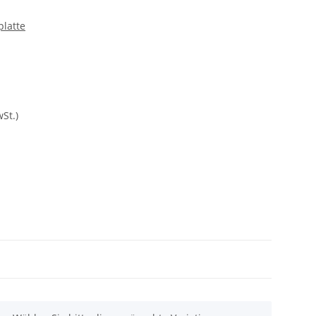
platte
St.)