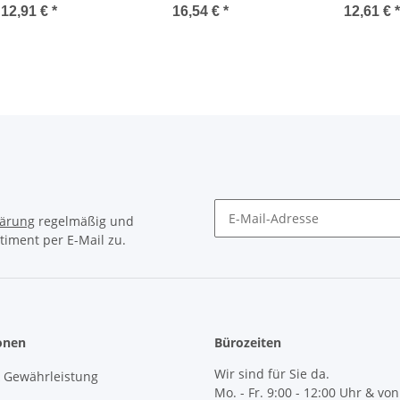
rzinkt MTP T 270
265 ROT MTP T 265
220 Rot MTP T 2
12,91 €
*
16,54 €
*
12,61 €
*
VZ VPE 15
ROT VPE 20
VPE 20
lärung
regelmäßig und
timent per E-Mail zu.
Newsletter Abonnieren
onen
Bürozeiten
Wir sind für Sie da.
& Gewährleistung
Mo. - Fr. 9:00 - 12:00 Uhr & von