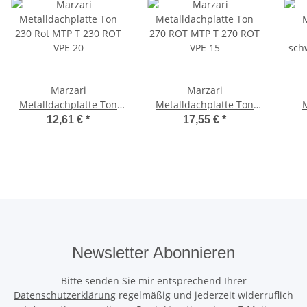
Marzari
Marzari
Metalldachplatte Ton
Metalldachplatte Ton
M
230 Rot MTP T 230 ROT
270 ROT MTP T 270 ROT
12,61 €
*
17,55 €
*
VPE 20
VPE 15
sc
Newsletter Abonnieren
Bitte senden Sie mir entsprechend Ihrer
Datenschutzerklärung
regelmäßig und jederzeit widerruflich