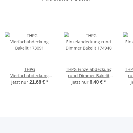
THPG
THPG Einzelabdeckung
THP
Vierfachabdeckung
rund Dimmer Bakelit
ru
Bakelit 173091
174940
jetzt nur
jetzt nur
j
21,68 €
*
6,40 €
*