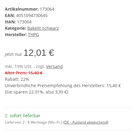
Artikelnummer:
173064
EAN:
4051094730645
HAN:
173064
Kategorie:
Bakelit schwarz
Hersteller:
THPG
12,01 €
jetzt nur
inkl. 19% USt. , zzgl.
Versand
Alter Preis: 15,40 €
Rabatt:
22%
Unverbindliche Preisempfehlung des Herstellers
:
15,40 €
(Sie sparen
22.01%
, also
3,39 €
)
sofort lieferbar
Lieferzeit:
2 - 6 Werktage (Mo.-Fr.)
(DE - Ausland abweichend)