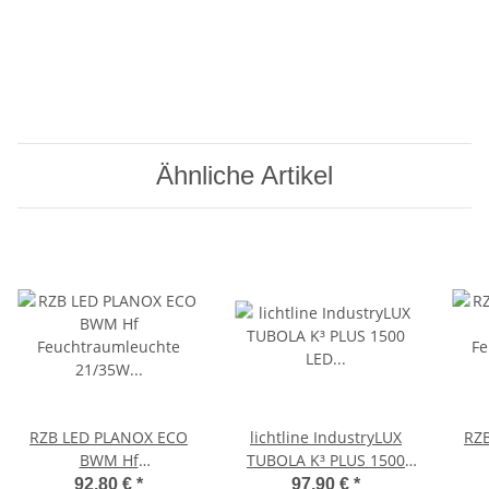
Ähnliche Artikel
RZB LED PLANOX ECO
lichtline IndustryLUX
RZ
BWM Hf
TUBOLA K³ PLUS 1500
Feuchtraumleuchte
LED Rohrleuchte 45W
Fe
92,80 €
*
97,90 €
*