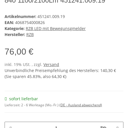
840 1100/2100Lm 451241.009.19
Artikelnummer:
451241.009.19
EAN:
4068754000826
Kategorie:
RZB LED mit Bewegunsgmelder
Hersteller:
RZB
76,00 €
inkl. 19% USt. , zzgl.
Versand
Unverbindliche Preisempfehlung des Herstellers
:
140,30 €
(Sie sparen
45.83%
, also
64,30 €
)
sofort lieferbar
Lieferzeit:
2 - 6 Werktage (Mo.-Fr.)
(DE - Ausland abweichend)
Stk.