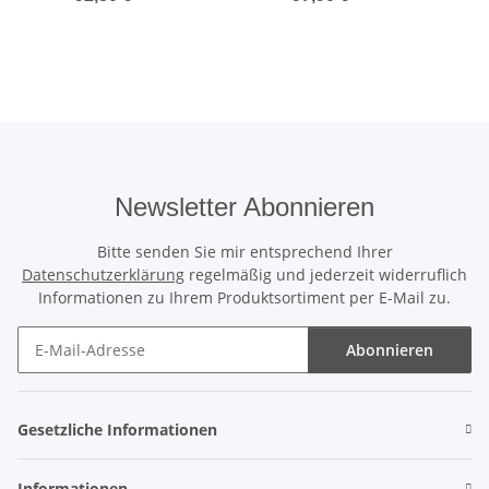
21/35W L1400mm 840
4000-6500K 7000lm UV-
32
3050/4950Lm
beständig IP65 EEK A++
451242.009.19
811595450039
Newsletter Abonnieren
Bitte senden Sie mir entsprechend Ihrer
Datenschutzerklärung
regelmäßig und jederzeit widerruflich
Informationen zu Ihrem Produktsortiment per E-Mail zu.
Abonnieren
Newsletter Abonnieren
Gesetzliche Informationen
Informationen