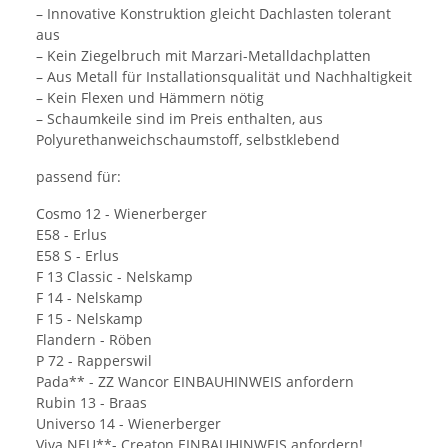
– Innovative Konstruktion gleicht Dachlasten tolerant
aus
– Kein Ziegelbruch mit Marzari-Metalldachplatten
– Aus Metall für Installationsqualität und Nachhaltigkeit
– Kein Flexen und Hämmern nötig
– Schaumkeile sind im Preis enthalten, aus
Polyurethanweichschaumstoff, selbstklebend
passend für:
Cosmo 12 - Wienerberger
E58 - Erlus
E58 S - Erlus
F 13 Classic - Nelskamp
F 14 - Nelskamp
F 15 - Nelskamp
Flandern - Röben
P 72 - Rapperswil
Pada** - ZZ Wancor EINBAUHINWEIS anfordern
Rubin 13 - Braas
Universo 14 - Wienerberger
Viva NEU**- Creaton EINBAUHINWEIS anfordern!