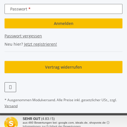
Passwort
Anmelden
Passwort vergessen
Neu hier?
Jetzt registrieren!
Vertrag widerrufen
* Ausgenommen Modulversand. Alle Preise inkl. gesetzlicher USt., zzgl.
Versand
SEHR GUT
(4.83 / 5)
© 2010 - 2025 Knauer GmbH & Co. KG
aus
460
Bewertungen bei: google.com, idealo.de, shopvote.de ⓘ
Powered by
JTL-Shop
Informationen zur Echtheit der Bewertungen