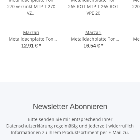
Marzari
Marzari
Metalldachplatte Ton
Metalldachplatte Ton
Met
270 verzinkt MTP T 270
265 ROT MTP T 265 ROT
220
12,91 €
*
16,54 €
*
VZ VPE 15
VPE 20
Newsletter Abonnieren
Bitte senden Sie mir entsprechend Ihrer
Datenschutzerklärung
regelmäßig und jederzeit widerruflich
Informationen zu Ihrem Produktsortiment per E-Mail zu.