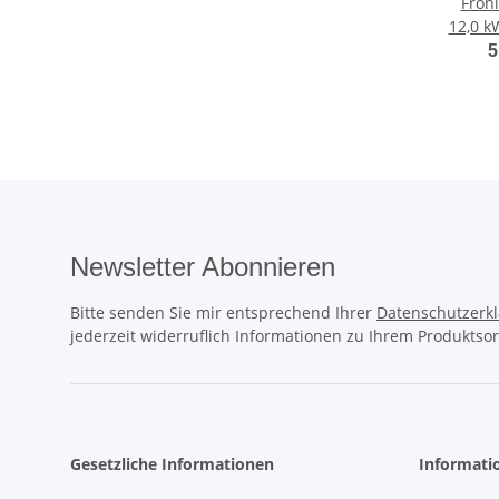
Fron
12,0 k
4,240
5
Newsletter Abonnieren
Bitte senden Sie mir entsprechend Ihrer
Datenschutzerk
jederzeit widerruflich Informationen zu Ihrem Produktsor
Gesetzliche Informationen
Informati