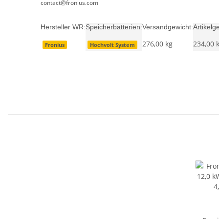
contact@fronius.com
Hersteller WR:
Speicherbatterien:
Versandgewicht:
Artikelg
276,00 kg
234,00
Fronius
Hochvolt System