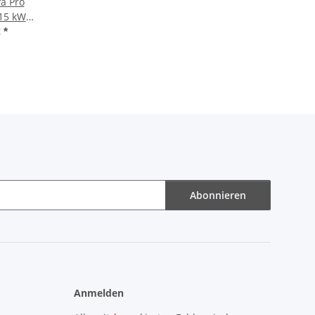
a Pro
,15 kWh
€
*
)
Abonnieren
Anmelden