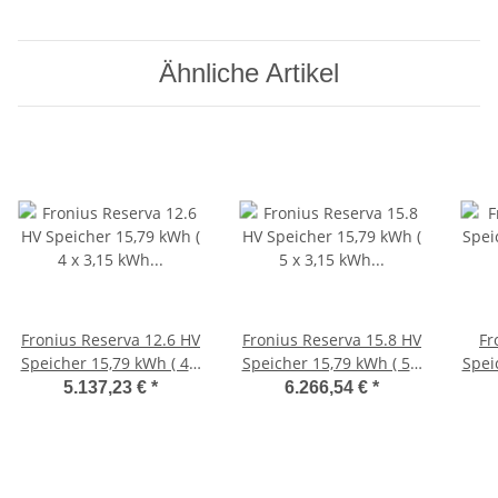
Ähnliche Artikel
Fronius Reserva 12.6 HV
Fronius Reserva 15.8 HV
Fr
Speicher 15,79 kWh ( 4 x
Speicher 15,79 kWh ( 5 x
Spei
3,15 kWh 4,240,370 +
3,15 kWh 4,240,370 +
3,98
5.137,23 €
*
6.266,54 €
*
BMS 4,240,371 )
BMS 4,240,371 )