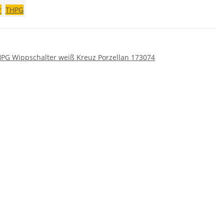
r
THPG