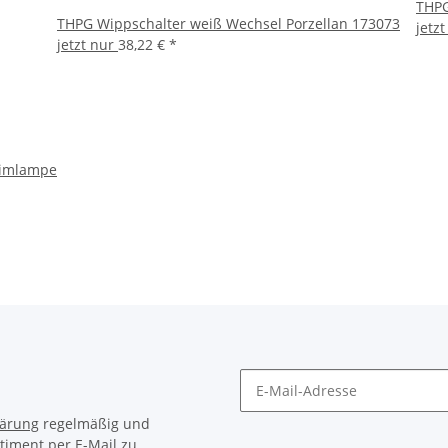
THPG
THPG Wippschalter weiß Wechsel Porzellan 173073
jetz
jetzt nur
38,22 €
*
Glimlampe
lärung
regelmäßig und
timent per E-Mail zu.