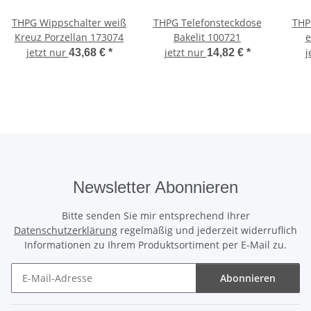
THPG Wippschalter weiß
THPG Telefonsteckdose
THP
Kreuz Porzellan 173074
Bakelit 100721
e
Dur
jetzt nur
jetzt nur
j
43,68 €
*
14,82 €
*
Newsletter Abonnieren
Bitte senden Sie mir entsprechend Ihrer
Datenschutzerklärung
regelmäßig und jederzeit widerruflich
Informationen zu Ihrem Produktsortiment per E-Mail zu.
Abonnieren
Newsletter Abonnieren