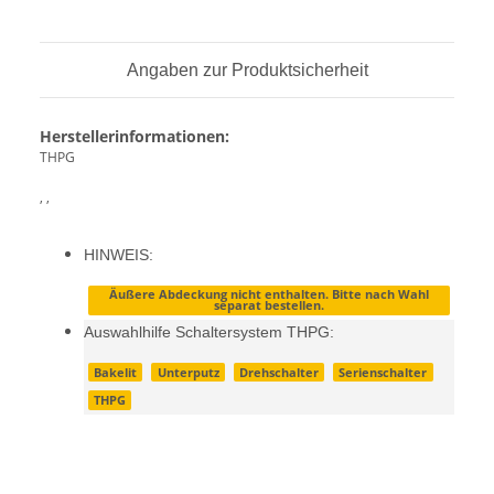
Angaben zur Produktsicherheit
Herstellerinformationen:
THPG
, ,
HINWEIS:
Äußere Abdeckung nicht enthalten. Bitte nach Wahl
separat bestellen.
Auswahlhilfe Schaltersystem THPG:
Bakelit
Unterputz
Drehschalter
Serienschalter
THPG