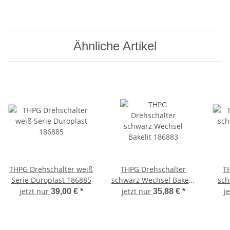
Ähnliche Artikel
THPG Drehschalter weiß
THPG Drehschalter
T
Serie Duroplast 186885
schwarz Wechsel Bakelit
sch
186883
jetzt nur
jetzt nur
j
39,00 €
*
35,88 €
*