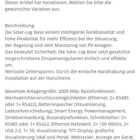
Dieser Artikel hat Variationen. Wählen Sie bitte die
gewünschte Variation aus.
Beschreibung
Die Solar-Log Base vereint intelligente Funktionalität und
hohe Flexibilität für mehr Effizienz bei der Steuerung,
der Regelung und dem Monitoring von PV-Anlagen.
Das bedeutet Sicherheit: Die Solar-Log Base setzt gesetzlich
vorgeschriebene Einspeiseregularien einfach und effektiv
um.
Wertvolle Zeitersparnis: Durch die einfache Handhabung und
Installation auf der Hutschiene.
Maximale Anlagengröße: 2000 kWp, Basisfunktionen:
Wechselrichteranschlussmöglichkeiten (Ethernet, 2× RS485
oder 1× RS422), Batteriespeicher (Visualisierung,
Ladezeitverschiebung), Smart Energy, Powermanagement,
Direktvermarktung, Busanalysefunktion, Schnittstellen: 2×
RS485 oder 1× RS422, Ethernet-Netzwerk: 2× 100 Mbit/s, 2×
USB 2.0, 1× S0, Visualisierung: TFT-Display, grafische
Visualisierung lokal und Portal, Webserver, Anzeige am Gerät,