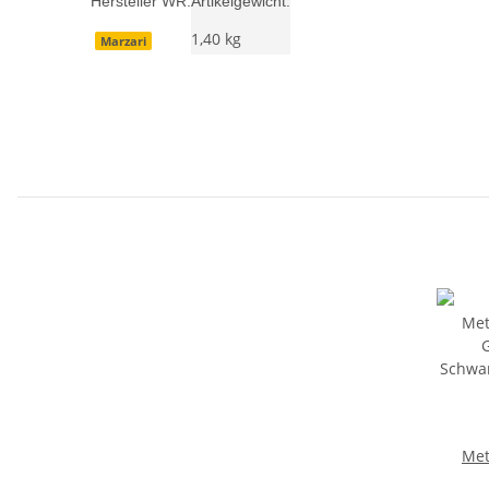
Hersteller WR:
Artikelgewicht:
1,40
kg
Marzari
Met