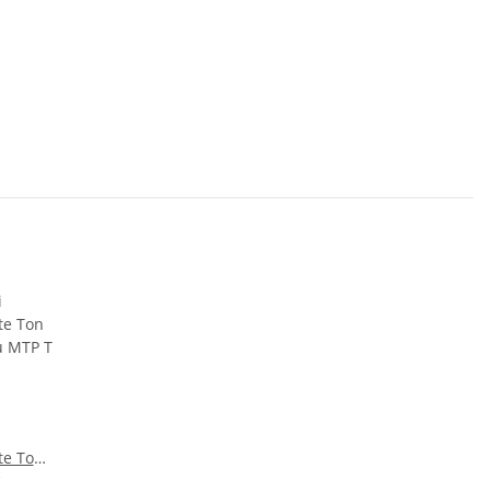
te Ton
u MTP T