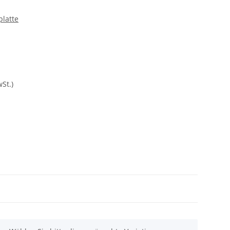
platte
St.)