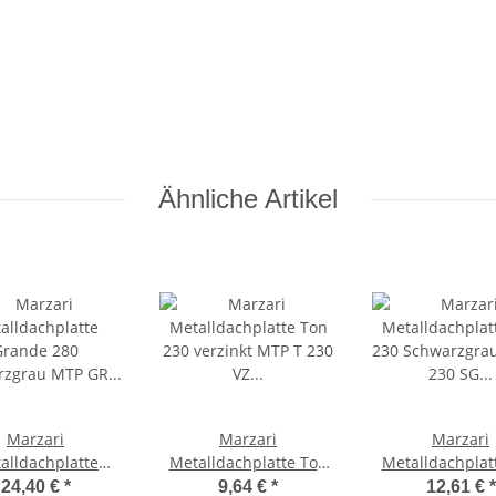
Ähnliche Artikel
Marzari
Marzari
Marzari
alldachplatte
Metalldachplatte Ton
Metalldachplat
Grande 280
230 verzinkt MTP T 230
230 Schwarzgra
24,40 €
*
9,64 €
*
12,61 €
*