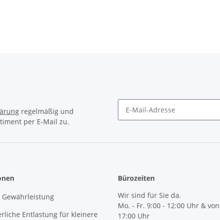
arzgrau MTP GR
VZ VPE 20
230 SG VPE
0 SG VPE 15
lärung
regelmäßig und
timent per E-Mail zu.
Newsletter Abonnieren
onen
Bürozeiten
Wir sind für Sie da.
& Gewährleistung
Mo. - Fr. 9:00 - 12:00 Uhr & von
erliche Entlastung für kleinere
17:00 Uhr