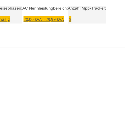
eisephasen:
AC Nennleistungbereich:
Anzahl Mpp-Tracker:
Phasig
20,00 kVA - 29,99 kVA
3