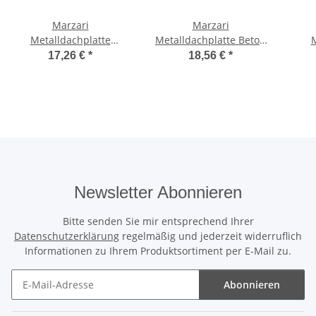
Marzari
Marzari
Metalldachplatte
Metalldachplatte Beton
M
Grande 313 verzinkt
Big ROT MTP BT BIG ROT
17,26 €
*
18,56 €
*
MTP GR 313 VZ VPE 15
VPE 16
sc
Newsletter Abonnieren
Bitte senden Sie mir entsprechend Ihrer
Datenschutzerklärung
regelmäßig und jederzeit widerruflich
Informationen zu Ihrem Produktsortiment per E-Mail zu.
Abonnieren
Newsletter Abonnieren