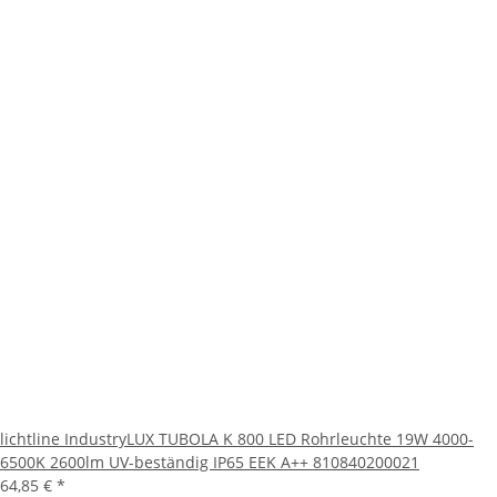
lichtline IndustryLUX TUBOLA K 800 LED Rohrleuchte 19W 4000-
6500K 2600lm UV-beständig IP65 EEK A++ 810840200021
64,85 €
*