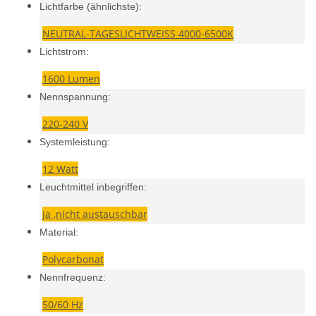
Lichtfarbe (ähnlichste):
NEUTRAL-TAGESLICHTWEISS 4000-6500K
Lichtstrom:
1600 Lumen
Nennspannung:
220-240 V
Systemleistung:
12 Watt
Leuchtmittel inbegriffen:
ja ,nicht austauschbar
Material:
Polycarbonat
Nennfrequenz:
50/60 Hz