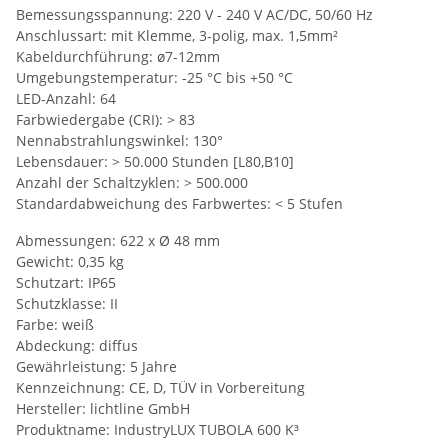
Bemessungsspannung: 220 V - 240 V AC/DC, 50/60 Hz
Anschlussart: mit Klemme, 3-polig, max. 1,5mm²
Kabeldurchführung: ø7-12mm
Umgebungstemperatur: -25 °C bis +50 °C
LED-Anzahl: 64
Farbwiedergabe (CRI): > 83
Nennabstrahlungswinkel: 130°
Lebensdauer: > 50.000 Stunden [L80,B10]
Anzahl der Schaltzyklen: > 500.000
Standardabweichung des Farbwertes: < 5 Stufen
Abmessungen: 622 x Ø 48 mm
Gewicht: 0,35 kg
Schutzart: IP65
Schutzklasse: II
Farbe: weiß
Abdeckung: diffus
Gewährleistung: 5 Jahre
Kennzeichnung: CE, D, TÜV in Vorbereitung
Hersteller: lichtline GmbH
Produktname: IndustryLUX TUBOLA 600 K³