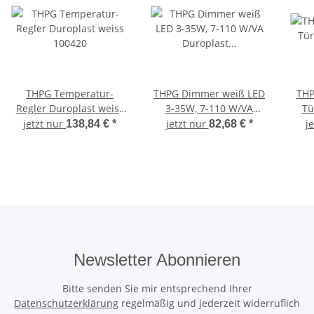
THPG Temperatur-
THPG Dimmer weiß LED
THP
Regler Duroplast weiss
3-35W, 7-110 W/VA
Tü
100420
Duroplast 100308
jetzt nur
jetzt nur
j
138,84 €
*
82,68 €
*
Newsletter Abonnieren
Bitte senden Sie mir entsprechend Ihrer
Datenschutzerklärung
regelmäßig und jederzeit widerruflich