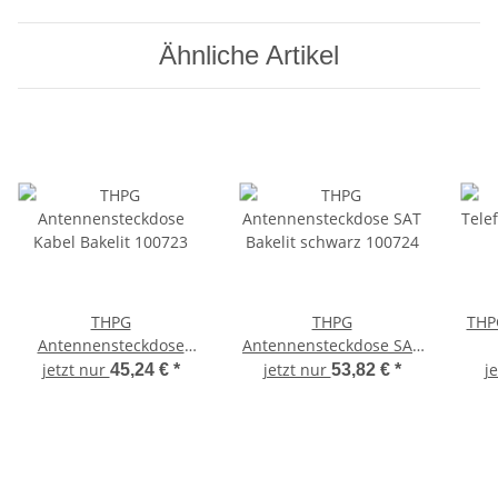
Ähnliche Artikel
THPG
THPG
THP
Antennensteckdose
Antennensteckdose SAT
Kabel Bakelit 100723
Bakelit schwarz 100724
jetzt nur
jetzt nur
j
45,24 €
*
53,82 €
*