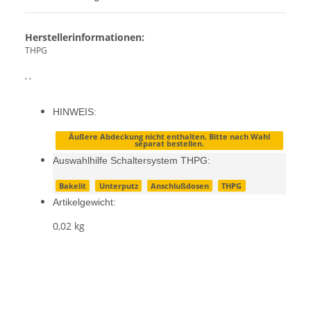
Herstellerinformationen:
THPG
, ,
HINWEIS:
Äußere Abdeckung nicht enthalten. Bitte nach Wahl
separat bestellen.
Auswahlhilfe Schaltersystem THPG:
Bakelit
Unterputz
Anschlußdosen
THPG
Artikelgewicht:
0,02
kg