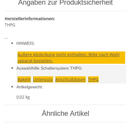
Angaben zur Produktsicherheit
Herstellerinformationen:
THPG
, ,
HINWEIS:
Äußere Abdeckung nicht enthalten. Bitte nach Wahl
separat bestellen.
Auswahlhilfe Schaltersystem THPG:
Bakelit
Unterputz
Anschlußdosen
THPG
Artikelgewicht:
0,02
kg
Ähnliche Artikel