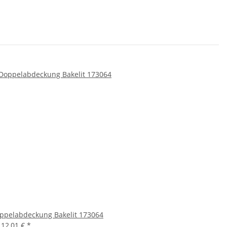
ppelabdeckung Bakelit 173064
r
12,01 €
*