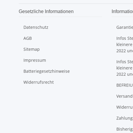
Gesetzliche Informationen
Informati
Datenschutz
Garanti
AGB
Infos St
kleinere
Sitemap
2022 un
Impressum
Infos St
kleinere
Batteriegesetzhinweise
2022 un
Widerrufsrecht
BEFREIU
Versand
Widerruf
Zahlung
Bisheri