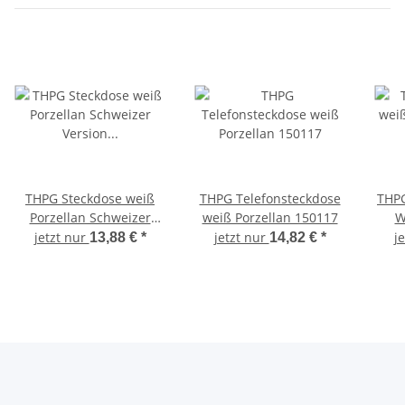
THPG Steckdose weiß
THPG Telefonsteckdose
THPG
Porzellan Schweizer
weiß Porzellan 150117
W
Version 100873 -->
jetzt nur
jetzt nur
j
13,88 €
*
14,82 €
*
ABVERKAUF