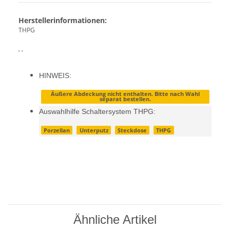
Herstellerinformationen:
THPG
, ,
HINWEIS:
Äußere Abdeckung nicht enthalten. Bitte nach Wahl
separat bestellen.
Auswahlhilfe Schaltersystem THPG:
Porzellan
Unterputz
Steckdose
THPG
Ähnliche Artikel