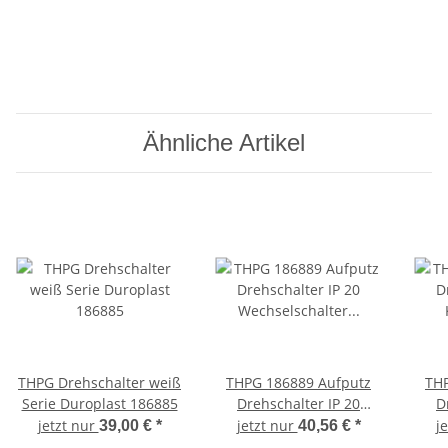
Ähnliche Artikel
THPG Drehschalter weiß
THPG 186889 Aufputz
THP
Serie Duroplast 186885
Drehschalter IP 20
D
Wechselschalter
Kreu
jetzt nur
jetzt nur
j
39,00 €
*
40,56 €
*
Duroplast