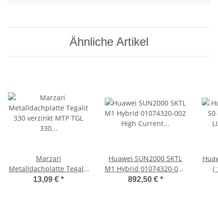
Ähnliche Artikel
Marzari
Huawei SUN2000 5KTL
Huaw
Metalldachplatte Tegalit
M1 Hybrid 01074320-002
(
330 verzinkt MTP TGL
High Current Version
LUN
13,09 €
*
892,50 €
*
330 VZ VPE15
13,5A inkl WLAN-FE
Bat
Dongle
Ba