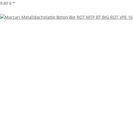
9,40 €
*