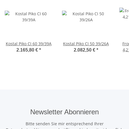
Kostal Piko CI 60 39/39A
Kostal Piko CI 50 39/26A
Fro
4,2
2.165,80 €
*
2.082,50 €
*
Newsletter Abonnieren
Bitte senden Sie mir entsprechend Ihrer