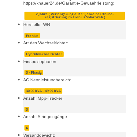
https://knauer24.de/Garantie-Gewaehrleistung:
2 Jahre ( Verlängerung auf 10 Jahre bei Online-
Registrierung im Fronius Solar.Web )
Hersteller WR:
Fronius
Art des Wechselrichter:
Hybridwechselrichter
Einspeisephasen:
3 - Phasig
AC Nennleistungbereich:
30,00 kVA - 49,99 kVA
Anzahl Mpp-Tracker:
3
Anzahl Stringeingänge:
6
Versandgewicht: