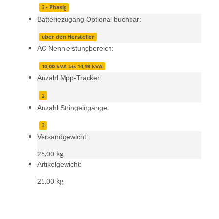
3 - Phasig
Batteriezugang Optional buchbar:
über den Hersteller
AC Nennleistungbereich:
10,00 kVA bis 14,99 kVA
Anzahl Mpp-Tracker:
2
Anzahl Stringeingänge:
3
Versandgewicht:
25,00 kg
Artikelgewicht:
25,00
kg