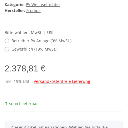
Kategorie:
PV Wechselrichter
Hersteller:
Fronius
Bitte wählen: MwSt. | USt
Betreiber PV Anlage (0% MwSt.)
Gewerblich (19% MwSt.)
2.378,81 €
inkl. 19% USt. ,
Versandkostenfreie Lieferung
sofort lieferbar
x
Dieser Artikel hat Variationen. Wählen Sie bitte die