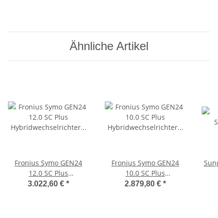
Ähnliche Artikel
Fronius Symo GEN24
Fronius Symo GEN24
Sun
12.0 SC Plus
10.0 SC Plus
Hybridwechselrichter
Hybridwechselrichter
3.022,60 €
*
2.879,80 €
*
4,210,189,002
4,210,187,002