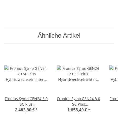
Ähnliche Artikel
Fronius Symo GEN24 6.0
Fronius Symo GEN24 3.0
Fron
SC Plus
SC Plus
Hybridwechselrichter
Hybridwechselrichter
Hyb
2.403,80 €
*
1.856,40 €
*
4,210,183,002
4,210,190,002