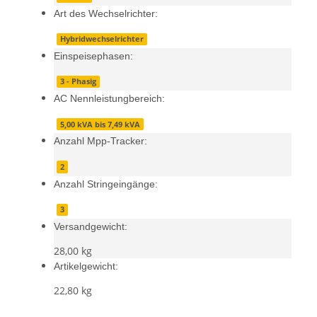
Art des Wechselrichter:
Hybridwechselrichter
Einspeisephasen:
3 - Phasig
AC Nennleistungbereich:
5,00 kVA bis 7,49 kVA
Anzahl Mpp-Tracker:
2
Anzahl Stringeingänge:
3
Versandgewicht:
28,00 kg
Artikelgewicht:
22,80
kg