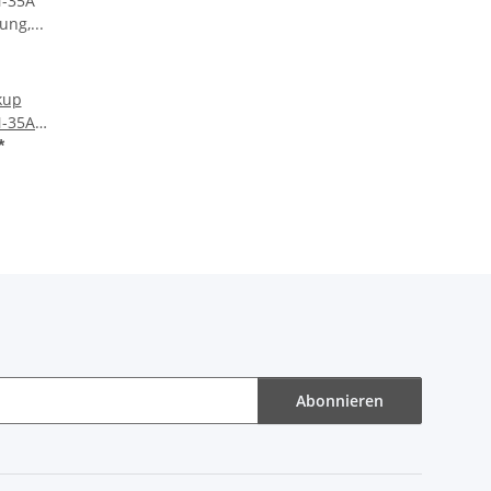
kup
N-35A
ung, 3-
*
r GEN24
us
CK
Abonnieren