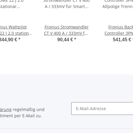
nius Wattpilot
Fronius Stromwandler
Fronius Bac
2 J 2.0 stationär
CT V 400 A / 333mV für
Controller 3P
inrichtung 22kW
Smart Meter IP
Allpolige Trenn
844,90 €
*
90,44 €
*
541,45 €
4,240,403
41,0010,0232
phasig, 35A fue
+ Verto Pl
4,240,048,
lärung
regelmäßig und
timent per E-Mail zu.
Newsletter Abonnieren