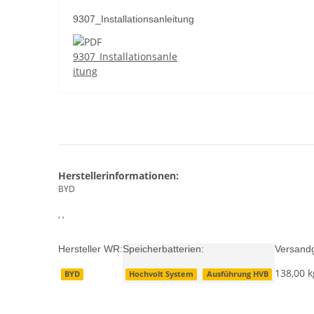
9307_Installationsanleitung
9307_Installationsanle
itung
Herstellerinformationen:
BYD
, ,
Hersteller WR:
Speicherbatterien:
Versandg
138,00 k
BYD
Hochvolt System
Ausführung HVB