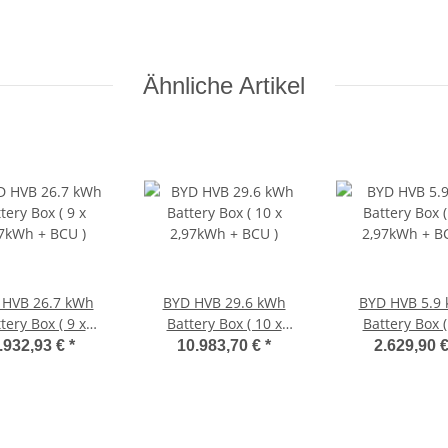
Ähnliche Artikel
 HVB 26.7 kWh
BYD HVB 29.6 kWh
BYD HVB 5.9
tery Box ( 9 x
Battery Box ( 10 x
Battery Box (
7kWh + BCU )
2,97kWh + BCU )
2,97kWh + B
.932,93 €
*
10.983,70 €
*
2.629,90 