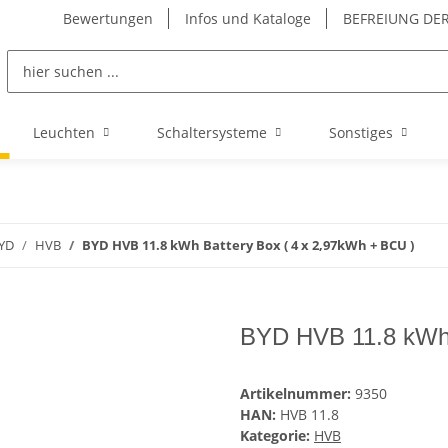
Bewertungen
Infos und Kataloge
BEFREIUNG DER
Leuchten
Schaltersysteme
Sonstiges
YD
HVB
BYD HVB 11.8 kWh Battery Box ( 4 x 2,97kWh + BCU )
BYD HVB 11.8 kWh 
Artikelnummer:
9350
HAN:
HVB 11.8
Kategorie:
HVB