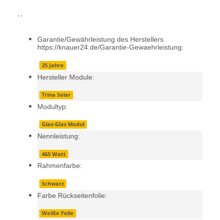
, ,
Garantie/Gewährleistung des Herstellers
https://knauer24.de/Garantie-Gewaehrleistung:
25 Jahre
Hersteller Module:
Trina Solar
Modultyp:
Glas-Glas Modul
Nennleistung:
465 Watt
Rahmenfarbe:
Schwarz
Farbe Rückseitenfolie:
Weiße Folie