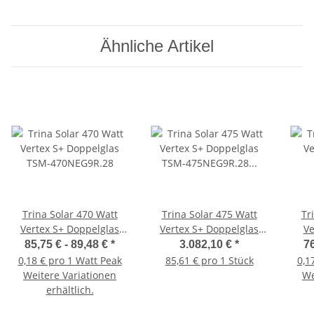
Ähnliche Artikel
Trina Solar 470 Watt
Trina Solar 475 Watt
Tr
Vertex S+ Doppelglas
Vertex S+ Doppelglas
Ve
TSM-470NEG9R.28
TSM-475NEG9R.28 VPE
Do
85,75 € -
89,48 €
*
3.082,10 €
*
76
36 Stück
TOPC
0,18 € pro 1 Watt Peak
85,61 € pro 1 Stück
0,1
17
Weitere Variationen
We
erhältlich.