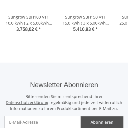
Sungrow SBH100 V11
Sungrow SBH150 V11
Su
10,0 kWh ( 2 x 5,00kWh )
15,0 kWh ( 3 x 5,00kWh )
25,0
Batterie
Batterie
3.758,02 €
*
5.410,93 €
*
Newsletter Abonnieren
Bitte senden Sie mir entsprechend Ihrer
Datenschutzerklärung
regelmäßig und jederzeit widerruflich
Informationen zu Ihrem Produktsortiment per E-Mail zu.
Abonnieren