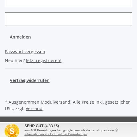
Anmelden
Passwort vergessen
Neu hier?
Jetzt registrieren!
Vertrag widerrufen
* Ausgenommen Modulversand. Alle Preise inkl. gesetzlicher
USt., zzgl.
Versand
© 2010 - 2025 Knauer GmbH & Co. KG
SEHR GUT
(4.83 / 5)
Powered by
JTL-Shop
aus
460
Bewertungen bei: google.com, idealo.de, shopvote.de ⓘ
Informationen zur Echtheit der Bewertungen